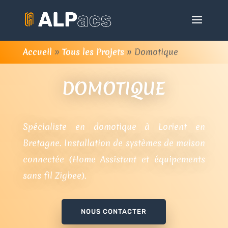
Accueil
»
Tous les Projets
»
Domotique
DOMOTIQUE
Spécialiste en domotique à Lorient en
Bretagne. Installation de systèmes de maison
connectée (Home Assistant et équipements
sans fil Zigbee).
NOUS CONTACTER