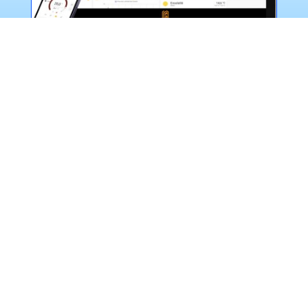
Rénovation domotique d’une maison en
Bretagne
Mai 2024
|
Domotique
Rénovation domotique d’une maison en
Bretagne. Installation d’une centrale
d’alarme, thermostats connectés et suivi
de consommations.
LIRE PLUS
NOS COLLABORATIONS